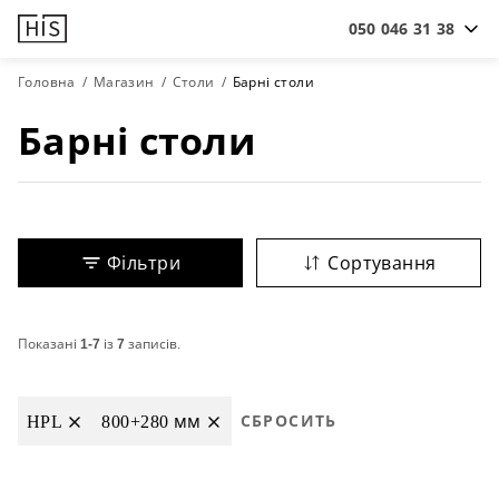
050 046 31 38
Головна
Магазин
Столи
Барні столи
Барні столи
Фільтри
Сортування
Показані
1-7
із
7
записів.
HPL
800+280 мм
СБРОСИТЬ