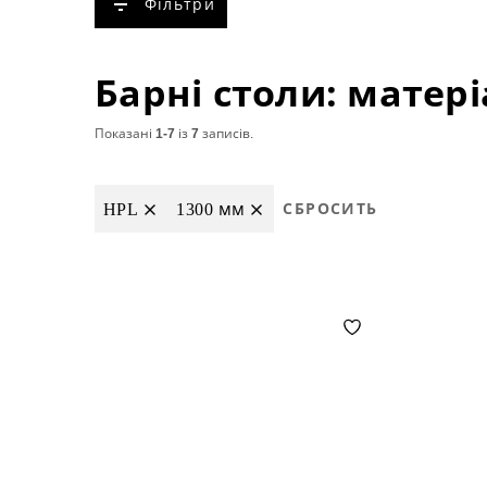
Фільтри
Барні столи: матері
Показані
1-7
із
7
записів.
HPL
1300 мм
СБРОСИТЬ