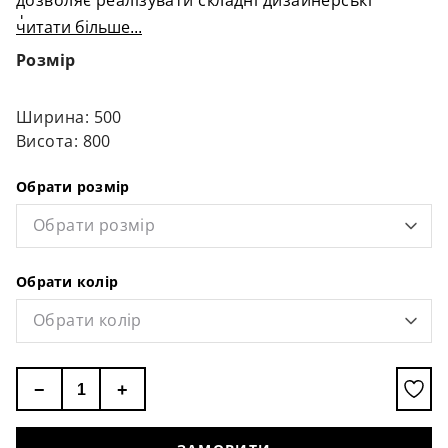
дозволяє реалізувати складні дизайнерські
форми.
читати більше...
Розмір
Ширина: 500
Висота: 800
Обрати розмір
Обрати розмір
Обрати колір
Обрати колір
−
+