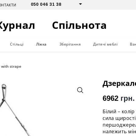
050 046 31 38
ОНТАКТИ
Журнал
Спільнота
Стільці
Ліжка
Зберігання
Дитячі меблі
Ва
with strape
Дзеркало
6962
грн.
Білий – колір
сила щирості
першоджерел
належить мін