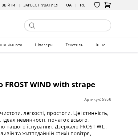
ВВІЙТИ
ЗАРЕЄСТРУВАТИСЯ
UA
RU
нна кімната
Шпалери
Текстиль
Інше
 FROST WIND with strape
Артикул: 5956
 чистоти, легкості, простоти. Це істинність,
, ідеал невинності, початок всього,
о нашого існування. Дзеркало FROST WIND
ливій та життєдайній стихії повітря,