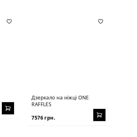
Дзеркало на ніжці ONE
Дзер
RAFFLES
6635 
7576 грн.