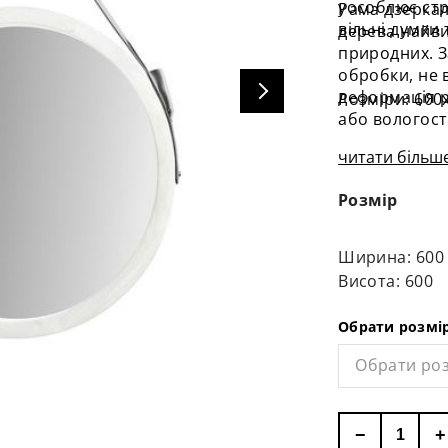
уособлює стр
Рама дзеркал
вільні думки 
дерева найви
природних. З
обробки, не 
деформація р
Розміри: 600
або вологості
читати більше
Розмір
Ширина: 600
Висота: 600
Обрати розмі
Обрати ро
−
+