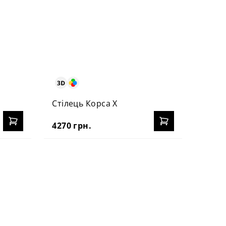
Стілець Корса Х
Стіле
4270 грн.
5650 