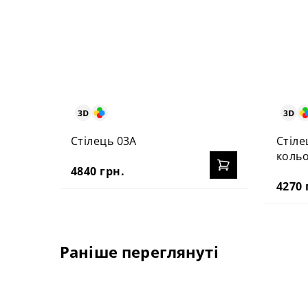
Стілець 03А
Стіле
коль
4840 грн.
4270 
Раніше переглянуті