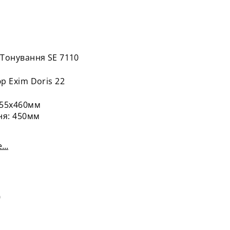
Тонування SE 7110
р Exim Doris 22
455х460мм
ня: 450мм
...
0