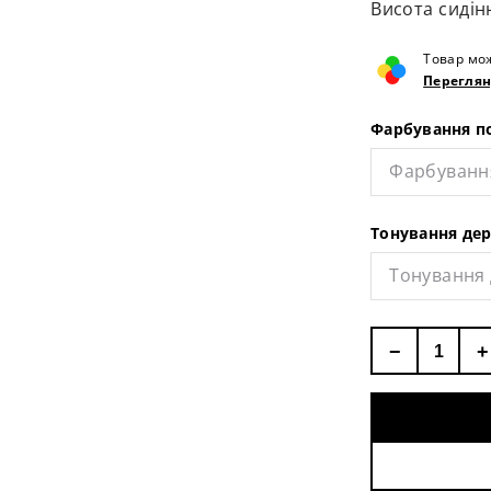
Висота сидін
Товар мож
Переглян
Фарбування п
Фарбуванн
Тонування де
Тонування
−
+