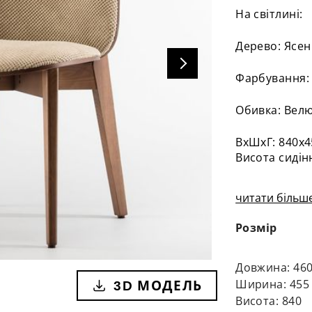
На світлині:
Дерево: Ясен
Фарбування: 
Обивка: Велю
ВхШхГ: 840х
Висота сидін
читати більше
Розмір
Довжина: 46
3D МОДЕЛЬ
Ширина: 455
Висота: 840