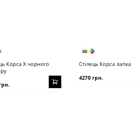
ць Корса Х чорного
Стілець Корса лапка
ору
4270 грн.
грн.