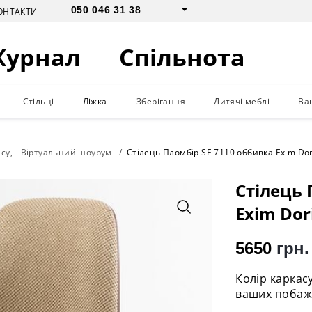
050 046 31 38
ОНТАКТИ
Журнал
Спільнота
Стільці
Ліжка
Зберігання
Дитячі меблі
Ва
ісу
Віртуальний шоурум
Стілець Пломбір SE 7110 оббивка Exim Dor
Стілець 
Exim Dor
5650
грн.
Колір каркас
ваших побаж