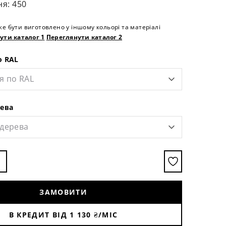
ня: 450
е бути виготовлено у іншому кольорі та матеріалі
ути каталог 1
Переглянути каталог 2
о RAL
я по RAL
рева
 дерева
ЗАМОВИТИ
В КРЕДИТ ВІД
1 130
₴/МІС