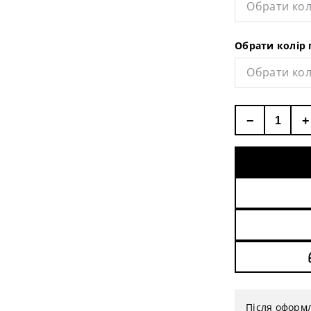
Обрати кол
Обрати колір 
Обрати кол
−
+
Після оформ