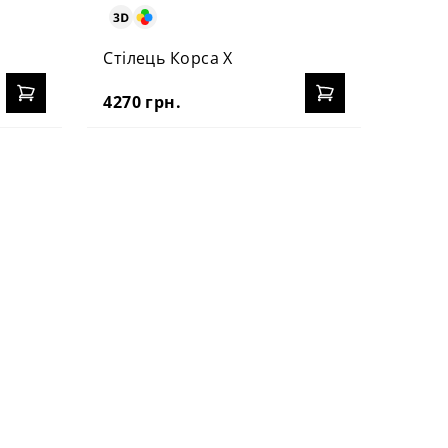
Стілець Корса Х
Стіле
оббив
4270 грн.
5650 