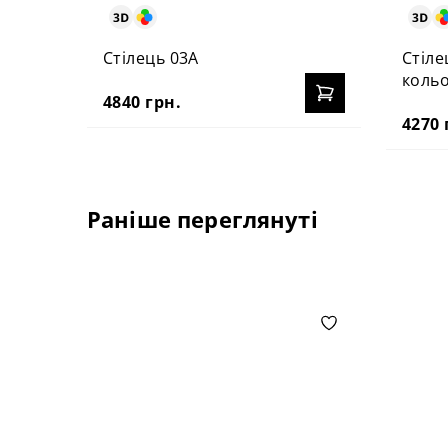
Стілець 03А
Стіле
коль
4840 грн.
4270 
Раніше переглянуті