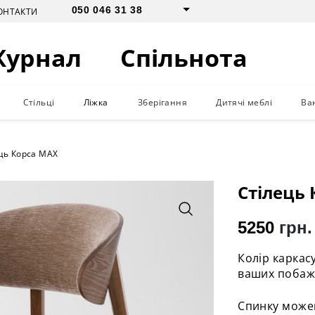
050 046 31 38
ОНТАКТИ
Журнал
Спільнота
Стільці
Ліжка
Зберігання
Дитячі меблі
Ва
ць Корса MAX
Стілець
5250
грн.
Колір каркас
ваших побаж
Спинку можем