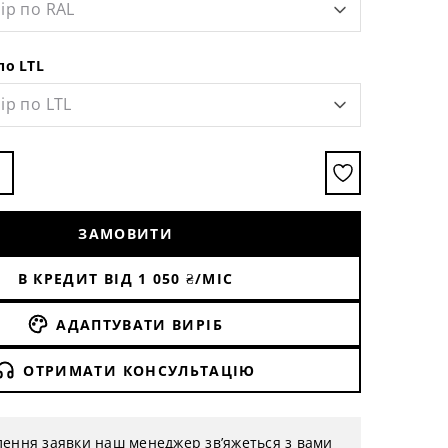
ір по RAL
по LTL
ір по LTL
ЗАМОВИТИ
В КРЕДИТ ВІД
1 050
₴/МІС
АДАПТУВАТИ ВИРІБ
ОТРИМАТИ КОНСУЛЬТАЦІЮ
лення заявки наш менеджер зв’яжеться з вами