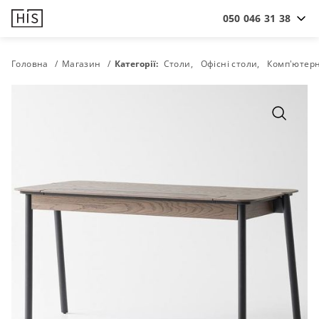
050 046 31 38
Головна
Магазин
Категорії:
Столи
Офісні столи
Комп'ютерні