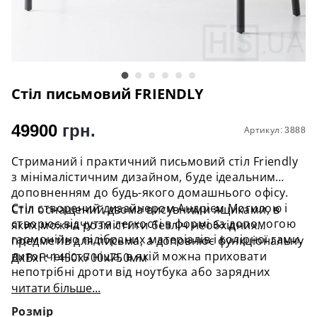
Стіл письмовий FRIENDLY
49900
грн.
Артикул: 3888
Стриманий і практичний письмовий стіл Friendly
з мінімалістичним дизайном, буде ідеальним
доповненням до будь-якого домашнього офісу.
Стіл створений дизайнером Андрієм Могилою і
Стіл оснащений двома висувними ящиками, в
створює відчуття легкості в формі за допомогою
яких можна розмістити безліч необхідних
гармонійно підібраних матеріалів і колірної гами.
предметів для письма, а доповнює функціональну
витонченість ніша, в якій можна приховати
ДхВхГ: 1450х700х750мм
непотрібні дроти від ноутбука або зарядних
пристроїв.
читати більше...
Розмір