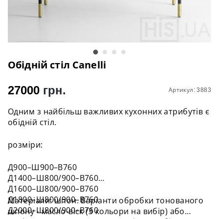
Обідній стіл Canelli
27000
грн.
Артикул: 3883
Одним з найбільш важливих кухонних атрибутів є
обідній стіл.
розміри:
Д900–Ш900–В760
Д1400–Ш800/900–В760
Д1600–Ш800/900–В760
Д1800–Ш800/900–В760
Матеріали: шпон. Варіанти обробки тонованого
Д2000–Ш800/900–В760
шпону - масло-віск (3 кольори на вибір) або