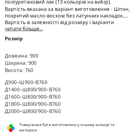
поліуретановий лак (13 кольорів на вибір).
Вартість вказана за варіант виготовлення - Шпон,
покритий масло-воском без латунних накладок.
Вартість в залежності від розміру і варіанти
читати більше...
обробки ви можете визначивши вибравши
відповідні пункти в меню додаткових опцій.
Розмір
Довжина: 900
Ширина: 900
Висота: 760
Д900–Ш900–В760
Д1400–Ш800/900–В760
Д1600–Ш800/900–В760
Д1800–Ш800/900–В760
​​​​​​​Д2000–Ш800/900–В760
Товар може бути виготовлено у іншому кольорі та
матеріалі