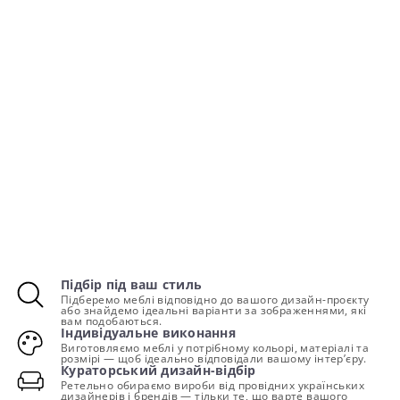
Підбір під ваш стиль
Підберемо меблі відповідно до вашого дизайн-проєкту
або знайдемо ідеальні варіанти за зображеннями, які
вам подобаються.
Індивідуальне виконання
Виготовляємо меблі у потрібному кольорі, матеріалі та
розмірі — щоб ідеально відповідали вашому інтер’єру.
Кураторський дизайн-відбір
Ретельно обираємо вироби від провідних українських
дизайнерів і брендів — тільки те, що варте вашого