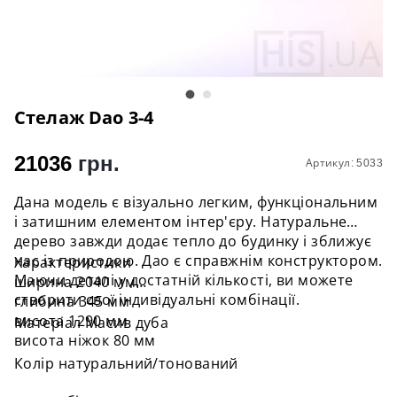
Стелаж Dao 3-4
21036
грн.
Артикул: 5033
Дана модель є візуально легким, функціональним
і затишним елементом інтер'єру. Натуральне
дерево завжди додає тепло до будинку і зближує
нас із природою. Дао є справжнім конструктором.
Характеристики
Маючи деталі у достатній кількості, ви можете
ширина 2040 мм
створити свої індивідуальні комбінації.
глибина 345 мм
висота 1290 мм
Матеріал Масив дуба
висота ніжок 80 мм
Колір натуральний/тонований