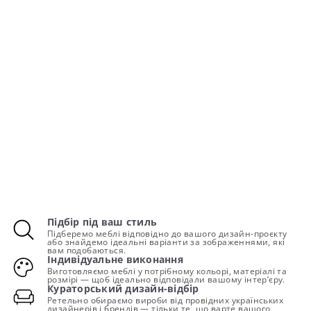
Підбір під ваш стиль
Підберемо меблі відповідно до вашого дизайн-проєкту
або знайдемо ідеальні варіанти за зображеннями, які
вам подобаються.
Індивідуальне виконання
Виготовляємо меблі у потрібному кольорі, матеріалі та
розмірі — щоб ідеально відповідали вашому інтер’єру.
Кураторський дизайн-відбір
Ретельно обираємо вироби від провідних українських
дизайнерів і брендів — тільки те, що варте вашого