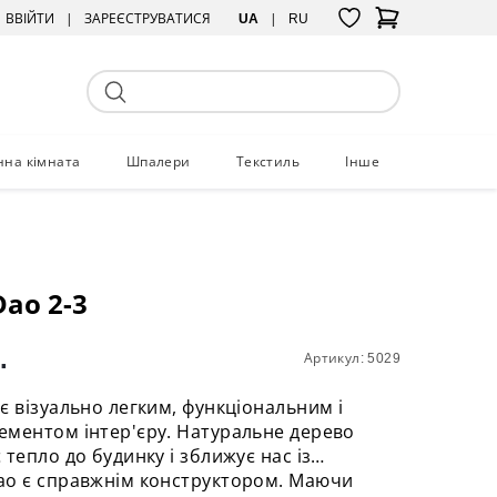
ВВІЙТИ
ЗАРЕЄСТРУВАТИСЯ
UA
RU
нна кімната
Шпалери
Текстиль
Інше
ao 2-3
.
Артикул: 5029
є візуально легким, функціональним і
ментом інтер'єру. Натуральне дерево
 тепло до будинку і зближує нас із
ао є справжнім конструктором. Маючи