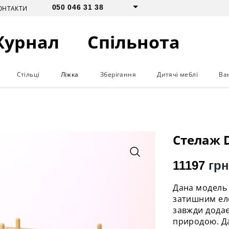
050 046 31 38
ОНТАКТИ
Журнал
Спільнота
Стільці
Ліжка
Зберігання
Дитячі меблі
Ва
Стелаж D
11197
грн
Дана модель 
затишним еле
завжди додає
природою. Д