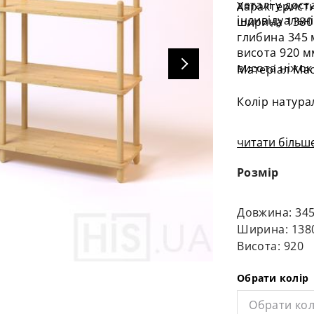
деталі у дост
Характерист
індивідуальні
ширина 1380
глибина 345
висота 920 м
висота ніжок
Матеріал Ма
Колір натур
читати більше
Розмір
Довжина: 34
Ширина: 138
Висота: 920
Обрати колір
Обрати кол