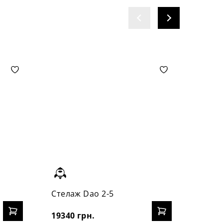
Стелаж Dao 2-5
Стелл
19340 грн.
15438