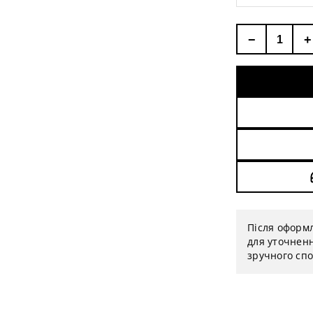
−
+
Після оформ
для уточненн
зручного спо