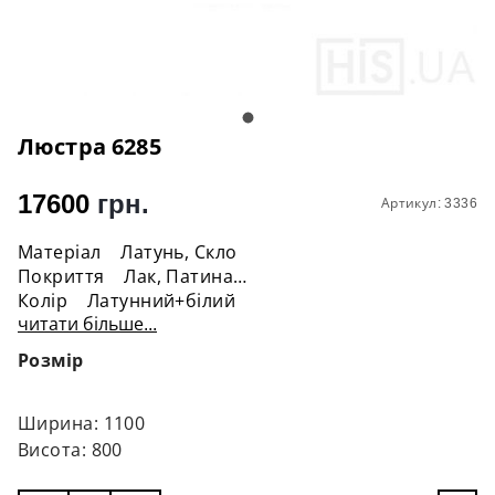
Люстра 6285
17600
грн.
Артикул: 3336
Матеріал Латунь, Скло
Покриття Лак, Патина
Колір Латунний+білий
читати більше...
Висота 80 см
Ширина 110 см
Розмір
Діаметр скла 10 см
Цоколь 5*G9
Напруга 220 V
Ширина: 1100
Лампочка В комплект не входить
Висота: 800
Стиль Модерн