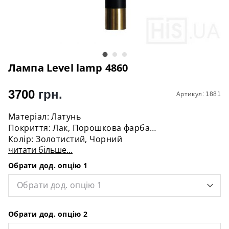
Лампа Level lamp 4860
3700
грн.
Артикул: 1881
Матеріал: Латунь
Покриття: Лак, Порошкова фарба
Колір: Золотиcтий, Чорний
читати більше...
Довжина дроту: 100 см
Діаметр: 6 см
Обрати дод. опцію 1
Висота: 40 см
Цоколь: GU10
Обрати дод. опцію 1
Потужність: 60W
Лампочка: В комплект не входить
Обрати дод. опцію 2