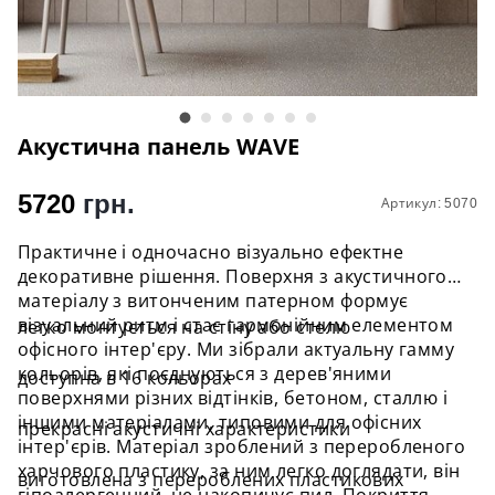
Акустична панель WAVE
5720
грн.
Артикул: 5070
Практичне і одночасно візуально ефектне
декоративне рішення. Поверхня з акустичного
матеріалу з витонченим патерном формує
візуальний ритм і стає гармонійним елементом
легко монтується на стіну або стелю
офісного інтер'єру. Ми зібрали актуальну гамму
кольорів, які поєднуються з дерев'яними
доступна в 16 кольорах
поверхнями різних відтінків, бетоном, сталлю і
іншими матеріалами, типовими для офісних
прекрасні акустичні характеристики
інтер'єрів. Матеріал зроблений з переробленого
харчового пластику, за ним легко доглядати, він
виготовлена ​​з перероблених пластикових