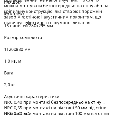
гіпоалергенний, не накопичує пил. Покриття
пляшок
можна монтувати безпосередньо на стіну або на
кріпильну конструкцію, яка створює порожній
Комплект
зазор між стіною і акустичним покриттям, що
підвищує ефективність шумопоглинання.
16 панелей 280х295 мм
Розмір комплекта
1120х880 мм
1,0 кв. м
Вага
2,0 кг
Акустичні характеристики
NRC 0,40 при монтажі безпосередньо на стіну
NRC 0,65 при монтажі на відстані 50 мм від стіни
NRC 0,80 при монтажі на відстані 100 мм від стіни
Ціна за 1 м2