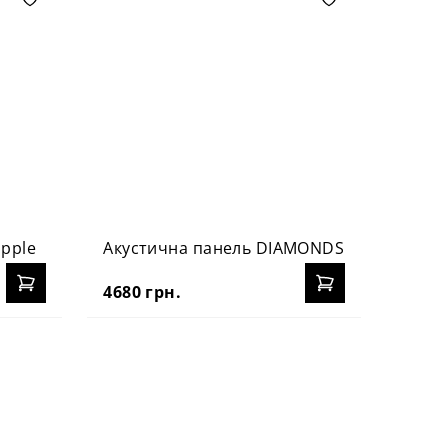
apple
Акустична панель DIAMONDS
Акус
4680 грн.
4940 