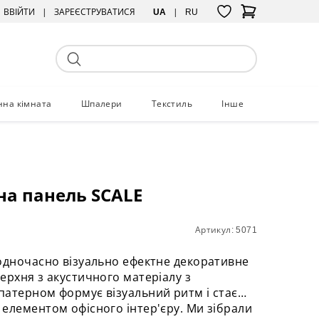
ВВІЙТИ
ЗАРЕЄСТРУВАТИСЯ
UA
RU
нна кімната
Шпалери
Текстиль
Інше
на панель SCALE
Артикул: 5071
одночасно візуально ефектне декоративне
ерхня з акустичного матеріалу з
атерном формує візуальний ритм і стає
елементом офісного інтер'єру. Ми зібрали