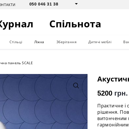
050 046 31 38
ОНТАКТИ
Журнал
Спільнота
Стільці
Ліжка
Зберігання
Дитячі меблі
Ва
ична панель SCALE
Акустич
5200
грн.
Практичне і 
рішення. Пов
витонченим п
гармонійним 