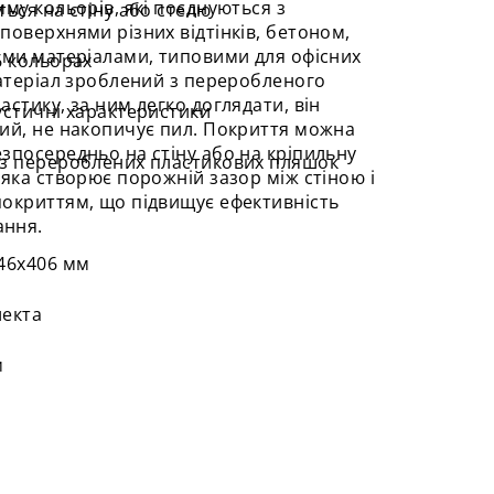
мму кольорів, які поєднуються з
ться на стіну або стелю
поверхнями різних відтінків, бетоном,
ими матеріалами, типовими для офісних
6 кольорах
Матеріал зроблений з переробленого
астику, за ним легко доглядати, він
устичні характеристики
ий, не накопичує пил. Покриття можна
зпосередньо на стіну або на кріпильну
​​з перероблених пластикових пляшок
 яка створює порожній зазор між стіною і
окриттям, що підвищує ефективність
ння.
46х406 мм
лекта
м