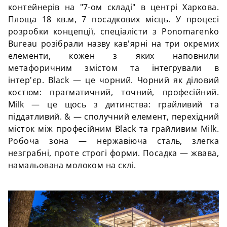
контейнерів на "7-ом складі" в центрі Харкова.
Площа 18 кв.м, 7 посадкових місць. У процесі
розробки концепції, спеціалісти з Ponomarenko
Bureau розібрали назву кав'ярні на три окремих
елементи, кожен з яких наповнили
метафоричним змістом та інтегрували в
інтер'єр. Black — це чорний. Чорний як діловий
костюм: прагматичний, точний, професійний.
Milk — це щось з дитинства: грайливий та
піддатливий. & — сполучний елемент, перехідний
місток між професійним Black та грайливим Milk.
Робоча зона — нержавіюча сталь, злегка
незграбні, проте строгі форми. Посадка — жвава,
намальована молоком на склі.