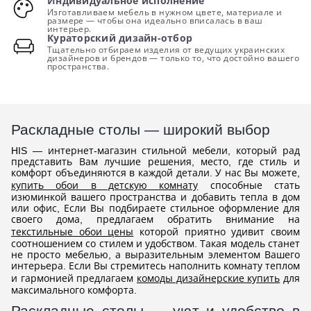
Индивидуальное исполнение
Изготавливаем мебель в нужном цвете, материале и
размере — чтобы она идеально вписалась в ваш
интерьер.
Кураторский дизайн-отбор
Тщательно отбираем изделия от ведущих украинских
дизайнеров и брендов — только то, что достойно вашего
пространства.
Раскладные столы — широкий выбор
HIS — интернет-магазин стильной мебели, который рад
представить Вам лучшие решения, место, где стиль и
комфорт объединяются в каждой детали. У нас Вы можете,
купить обои в детскую комнату
способные стать
изюминкой вашего пространства и добавить тепла в дом
или офис, Если Вы подбираете стильное оформление для
своего дома, предлагаем обратить внимание на
текстильные обои цены
которой приятно удивит своим
соотношением со стилем и удобством. Такая модель станет
не просто мебелью, а выразительным элементом Вашего
интерьера. Если Вы стремитесь наполнить комнату теплом
и гармонией предлагаем
комоды дизайнерские купить
для
максимального комфорта.
Раскладные столы — уют и удобство в