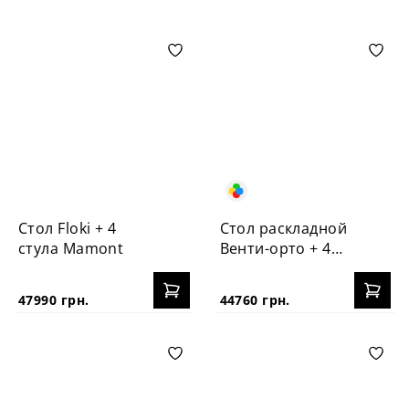
Стол Floki + 4
Стол раскладной
стула Mamont
Венти-орто + 4
стула №3Б
47990 грн.
44760 грн.