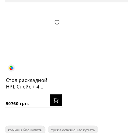
Стол раскладной
HPL Спейс + 4
стула Пломбир
50760 грн.
камины био купить
треки освещение купить