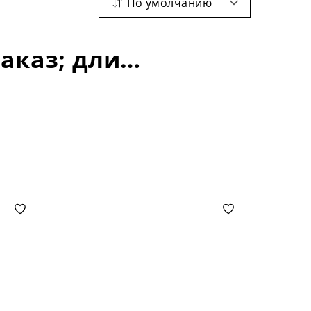
По умолчанию
Кухонные комплекты: цвет-тонировка под заказ; длина столешни-1200 мм;