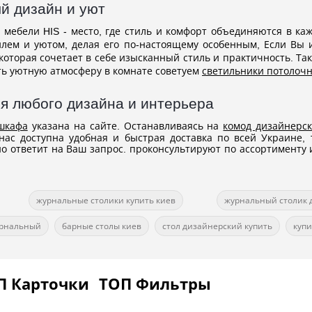
й дизайн и уют
 мебели HIS - место, где стиль и комфорт объединяются в к
лем и уютом, делая его по-настоящему особенным, Если Вы 
которая сочетает в себе изысканный стиль и практичность. Та
ть уютную атмосферу в комнате советуем
светильники потолоч
я любого дизайна и интерьера
шкафа
указана на сайте. Останавливаясь на
комод дизайнерс
ас доступна удобная и быстрая доставка по всей Украине,
 ответит на Ваш запрос. проконсультируют по ассортименту и
журнальные столики купить киев
журнальный столик 
урнальный
барные столы киев
стол дизайнерский купить
куп
П Карточки
ТОП Фильтры