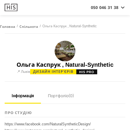
050 046 31 38
/
/
Ольга Каспрук , Natural-Synthetic
Головна
Спільнота
Ольга Каспрук , Natural-Synthetic
📍 Львів
ДИЗАЙН ІНТЕР'ЄРІВ
HIS PRO
Інформація
Портфоліо
(0)
ПРО СТУДІЮ
https://www.facebook.com/NaturalSyntheticDesign/