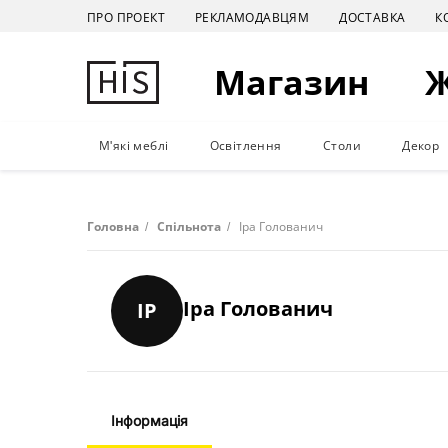
ПРО ПРОЕКТ
РЕКЛАМОДАВЦЯМ
ДОСТАВКА
К
Магазин
М'які меблі
Освітлення
Столи
Декор
Головна
/
Спільнота
/
Іра Голованич
Іра Голованич
ІР
Інформація