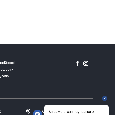
нційності
ї оферти
тувача
0
Київ, Столичне шосе 101, Домосфера