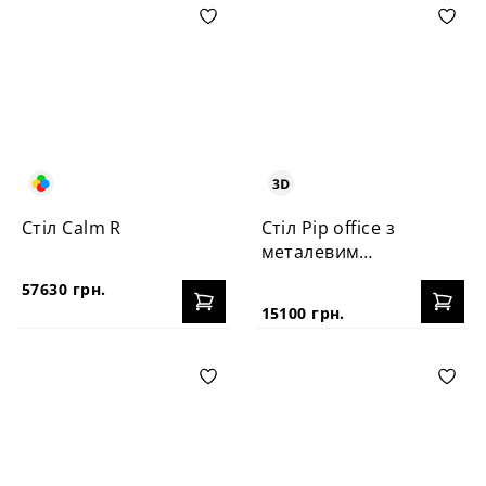
Стіл Calm R
Cтіл Pip office з
металевим
каркасом
57630 грн.
15100 грн.