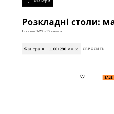
Фільтри
Показані
1-23
із
55
записів.
Фанера
1100+280 мм
СБРОСИТЬ
SALE