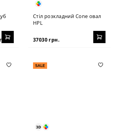
дуб
Стіл розкладний Cone овал
HPL
грн.
37030 грн.
SALE