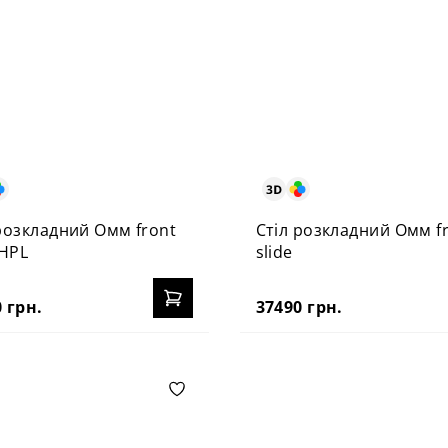
розкладний Омм front
Стіл розкладний Омм f
 HPL
slide
 грн.
37490 грн.