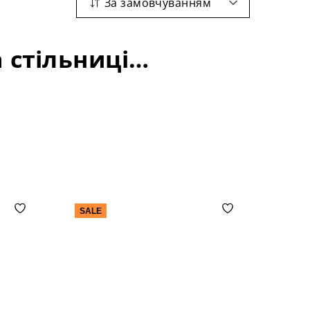
За замовчуванням
Розкладні столи: матеріал-фанера; довжина стільниці-1100+280 мм;
SALE