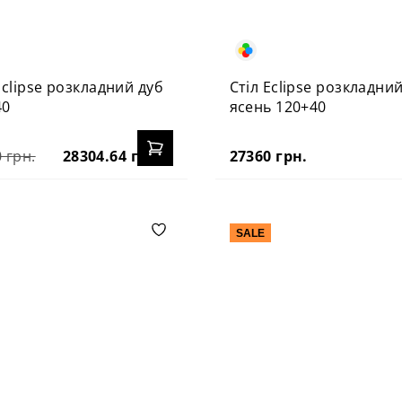
Eclipse розкладний дуб
Стіл Eclipse розкладни
40
ясень 120+40
 грн.
28304.64 грн.
27360 грн.
SALE