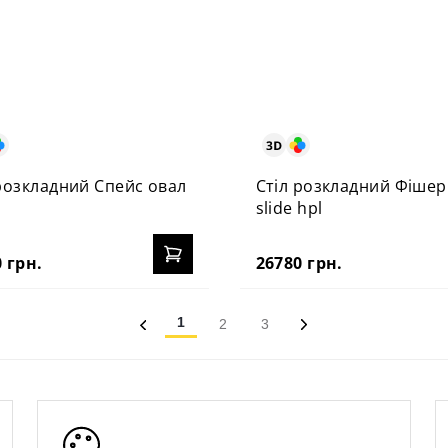
розкладний Спейс овал
Стіл розкладний Фішер
slide hpl
 грн.
26780 грн.
1
2
3