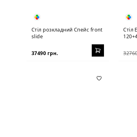
Стіл розкладний Спейс front
Стіл 
slide
120+
37490 грн.
32760