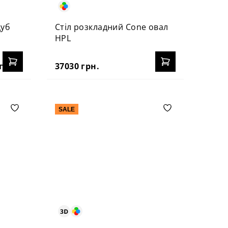
дуб
Стіл розкладний Cone овал
HPL
грн.
37030 грн.
SALE