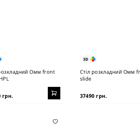
розкладний Омм front
Стіл розкладний Омм f
 HPL
slide
 грн.
37490 грн.