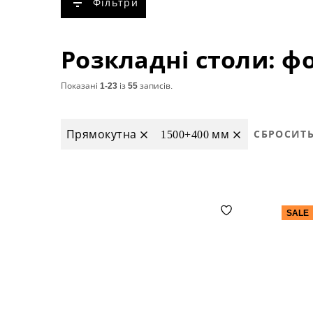
Фільтри
Показані
1-23
із
55
записів.
Прямокутна
1500+400 мм
СБРОСИТ
SALE