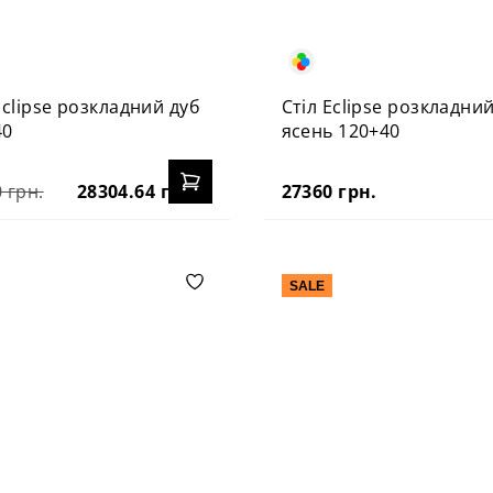
Eclipse розкладний дуб
Стіл Eclipse розкладни
40
ясень 120+40
 грн.
28304.64 грн.
27360 грн.
SALE