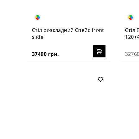
Стіл розкладний Спейс front
Стіл 
slide
120+
37490 грн.
32760