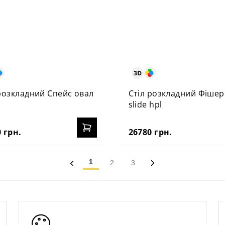
розкладний Спейс овал
Стіл розкладний Фішер
slide hpl
 грн.
26780 грн.
1
2
3