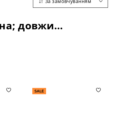
За замовчуванням
Розкладні столи: форма стільниці-прямокутна; довжина стільниці-1500+400 мм;
SALE