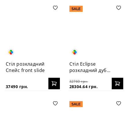
SALE
Стіл розкладний
Стіл Eclipse
Спейс front slide
розкладний дуб
120+40
32760 грн.
37490 грн.
28304.64 грн.
SALE