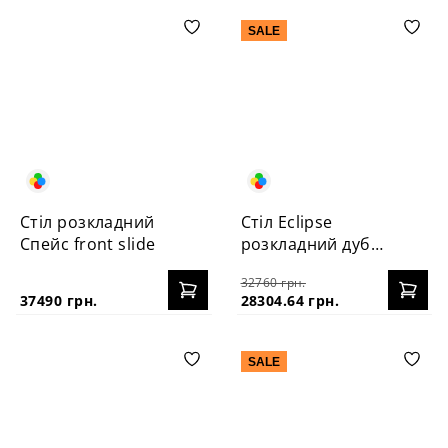
SALE
Стіл розкладний
Стіл Eclipse
Спейс front slide
розкладний дуб
120+40
32760 грн.
37490 грн.
28304.64 грн.
SALE