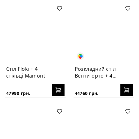
Стіл Floki + 4
Розкладний стіл
стільці Mamont
Венти-орто + 4
стільці №3Б
47990 грн.
44760 грн.