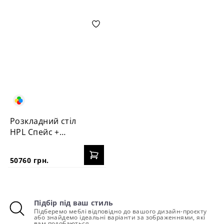
Розкладний стіл
HPL Спейс +
стільця Пломбір
50760 грн.
Підбір під ваш стиль
Підберемо меблі відповідно до вашого дизайн-проєкту
або знайдемо ідеальні варіанти за зображеннями, які
вам подобаються.