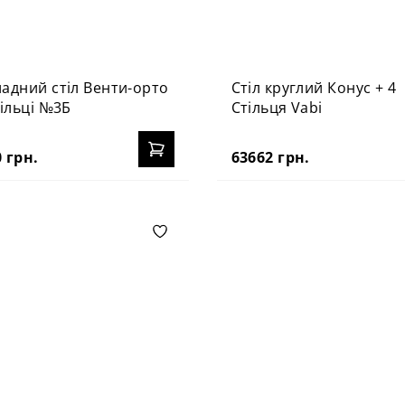
адний стіл Венти-орто
Стіл круглий Конус + 4
тільці №3Б
Стільця Vabi
 грн.
63662 грн.