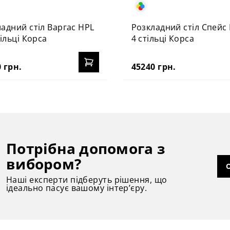
адний стіл Варгас HPL
Розкладний стіл Спейс 
тільці Корса
4 стільці Корса
 грн.
45240 грн.
Потрібна допомога з
вибором?
Наші експерти підберуть рішення, що
ідеально пасує вашому інтер’єру.