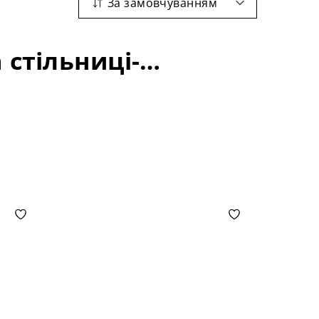
За замовчуванням
Кухонні комплекти: матеріал-ясен; довжина стільниці-1700+400 мм;