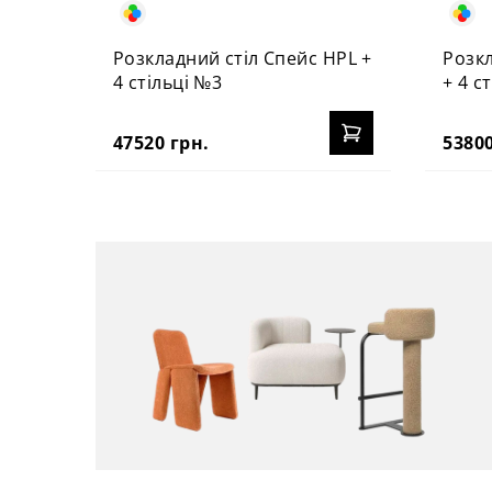
Розкладний стіл Спейс HPL +
Розкл
4 стільці №3
+ 4 с
47520 грн.
53800