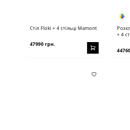
Стіл Floki + 4 стільці Mamont
Розкл
+ 4 с
47990 грн.
44760