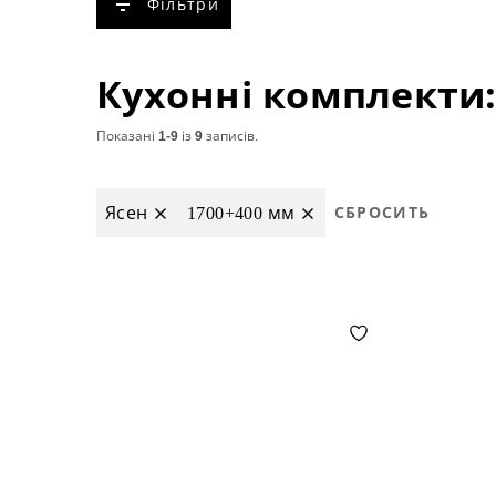
Фільтри
Показані
1-9
із
9
записів.
Ясен
1700+400 мм
СБРОСИТЬ