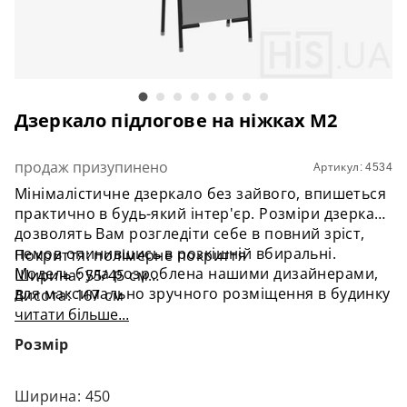
Дзеркало підлогове на ніжках M2
продаж призупинено
Артикул: 4534
Мінімалістичне дзеркало без зайвого, впишеться
практично в будь-який інтер'єр. Розміри дзеркала
дозволять Вам розгледіти себе в повний зріст,
немов опинившись в розкішній вбиральні.
Покриття: полімерне покриття
Модель була розроблена нашими дизайнерами,
Ширина: 55/45 см
для максимально зручного розміщення в будинку
Висота: 167 см
або навіть в магазині. За допомогою гумових
читати більше...
Глибина: 33 см
ніжок Ви зможете встановити комфортний ракурс
Вага: 16/14 кг
Розмір
відображення, так як наше дзеркало не зісковзне,
а також вбереже покриття підлоги.
Ширина: 450