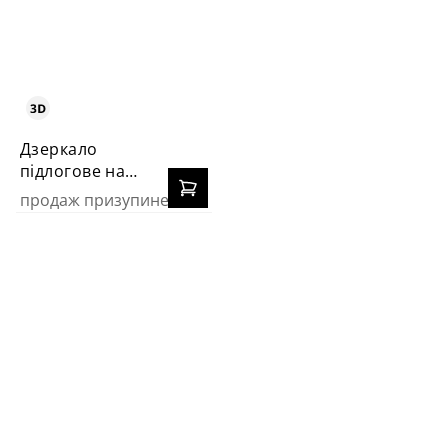
Дзеркало
підлогове на
ніжках M2
продаж призупинено