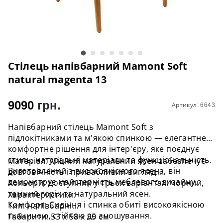
Стілець напівбарний Mamont Soft
natural magenta 13
9090
грн.
Артикул: 6643
Напівбарний стілець Mamont Soft з
підлокітниками та м'якою спинкою — елегантне і
комфортне рішення для інтер'єру, яке поєднує
стиль, натуральні матеріали та функціональність.
Матеріал: Міцний натуральний ясен забезпечує
Виготовлений з високоякісного ясена, він
довговічність і привабливий вигляд.
демонструє майстерність меблевого дизайну.
Кольори: Доступний у трьох варіантах: чорний,
темний горіх та натуральний ясен.
Характеристики:
Комфорт: Сидіння і спинка обиті високоякісною
Тип: напівбарні
тканиною, стійкою до зношування.
Габарити: 53 х 58 х 95 см