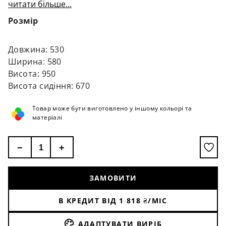
Індивідуальні замовлення: Можливість виконання
читати більше...
Висота посадки: 67 см
в кольорах за каталогом RAL (від 4 одиниць) та з
Внутрішні розміри сидіння (ШхГ): 48х44 см
Розмір
інших тканин (від 2 одиниць).
Рекомендоване навантаження: до 100 кг.
Матеріал: Масив ясена / ППУ / Тканина
Габарити упаковки: 54 х 59 х 96 см
Довжина: 530
Кількість в упаковці: 1 в 1
Ширина: 580
Країна виробництва: Україна
Висота: 950
Висота сидіння: 670
Товар може бути виготовлено у іншому кольорі та
матеріалі
−
+
ЗАМОВИТИ
В КРЕДИТ ВІД
1 818
₴/МІС
АДАПТУВАТИ ВИРІБ