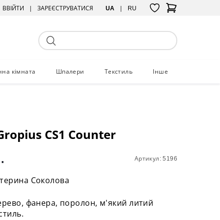
ВВІЙТИ
ЗАРЕЄСТРУВАТИСЯ
UA
RU
нна кімната
Шпалери
Текстиль
Інше
Gropius CS1 Counter
.
Артикул: 5196
атерина Соколова
ерево, фанера, поролон, м'який литий
стиль.