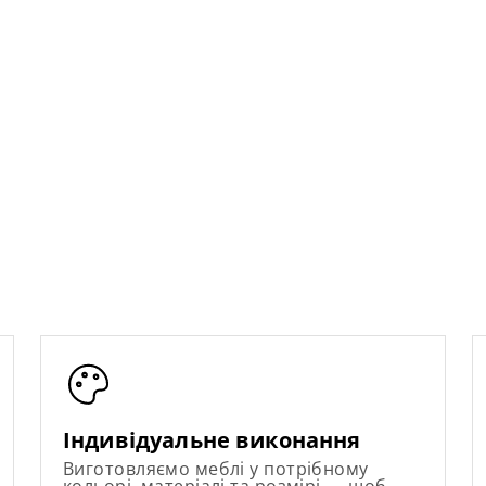
Індивідуальне виконання
Виготовляємо меблі у потрібному
кольорі, матеріалі та розмірі — щоб