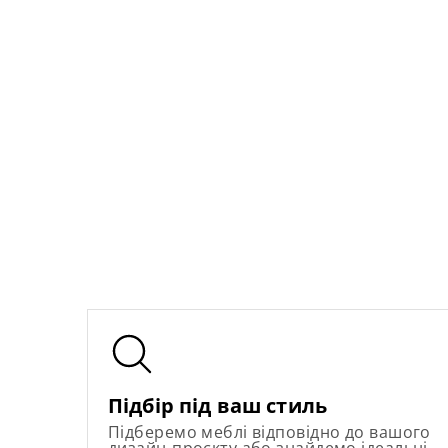
Підбір під ваш стиль
Підберемо меблі відповідно до вашого
дизайн-проєкту або знайдемо ідеальні