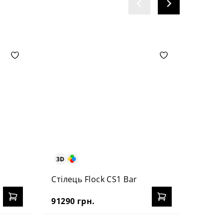
r
Стілець Flock CS1 Bar
Стіле
91290 грн.
88230