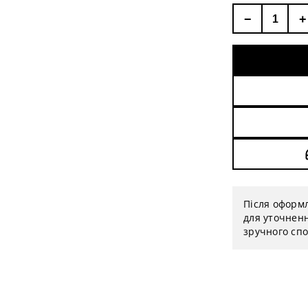
−
+
Після оформ
для уточненн
зручного спо