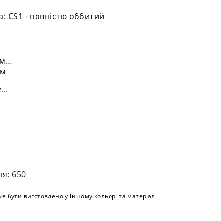
а: CS1 - повністю оббитий
м
см
см
ня: 65 см
...
0
ня: 650
е бути виготовлено у іншому кольорі та матеріалі