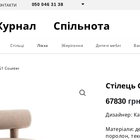
050 046 31 38
ОНТАКТИ
Журнал
Спільнота
Стільці
Ліжка
Зберігання
Дитячі меблі
Ва
S1 Counter
Стілець 
67830
грн
Дизайнер: К
Матеріали: д
поролон, тек