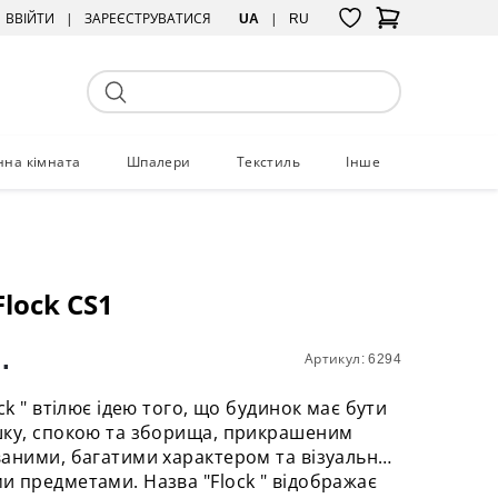
ВВІЙТИ
ЗАРЕЄСТРУВАТИСЯ
UA
RU
нна кімната
Шпалери
Текстиль
Інше
Flock CS1
.
Артикул: 6294
ck " втілює ідею того, що будинок має бути
шку, спокою та зборища, прикрашеним
аними, багатими характером та візуально
 предметами. Назва "Flock " відображає