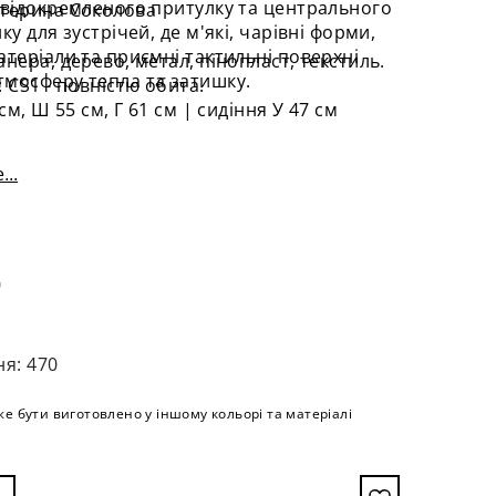
 відокремленого притулку та центрального
атерина Соколова
ку для зустрічей, де м'які, чарівні форми,
атеріали та приємні тактильні поверхні
анера, дерево, метал, пінопласт, текстиль.
мосферу тепла та затишку.
 CS1 - повністю обита.
м, Ш 55 см, Г 61 см | сидіння У 47 см
...
0
ня: 470
е бути виготовлено у іншому кольорі та матеріалі