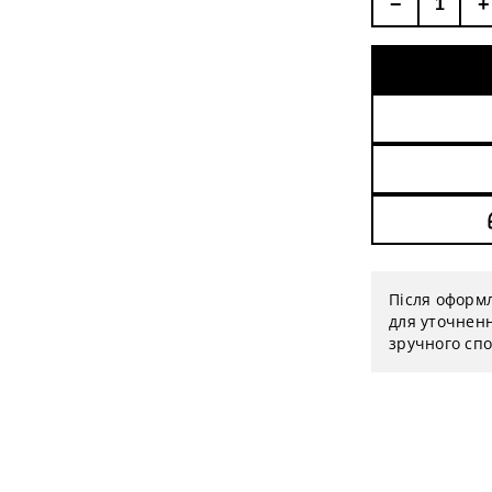
−
+
Після оформ
для уточненн
зручного спо