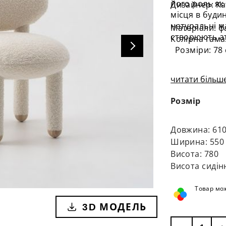
його роль як
Дизайнер: К
місця в будин
натуральні м
Матеріали: ф
створюють ат
Колірна гама:
Розміри: 78 с
читати більше
Розмір
Довжина: 61
Ширина: 550
Висота: 780
Висота сидін
Товар мож
3D МОДЕЛЬ