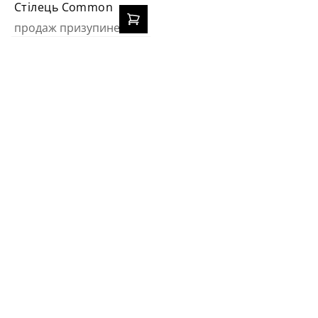
Стілець Common
продаж призупинено