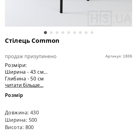
Стілець Common
продаж призупинено
Артикул: 1836
Розміри:
Ширина - 43 см
Глибина - 50 см
читати більше...
Висота - 80 см
Матеріали каркасу:
Розмір
Сталь, полімерне фарбування
Матеріали сидіння і спинки:
Натуральне тоноване дерево
Довжина: 430
Ширина: 500
Висота: 800