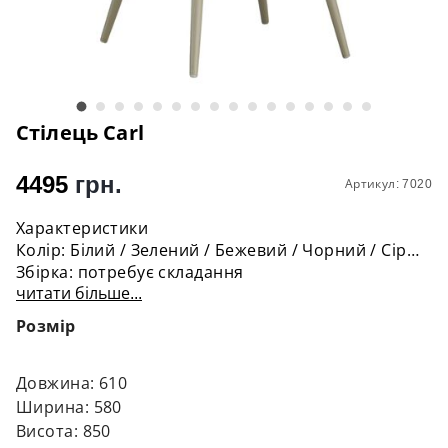
Стілець Carl
4495
грн.
Артикул: 7020
Характеристики
Колір: Білий / Зелений / Бежевий / Чорний / Сірий
Збірка: потребує складання
читати більше...
Особливості: з підлокітниками
Матеріал оббивки: вельвет у рубчик
Розмір
Матеріал основи: пофарбований метал
Ширина сидіння, см: 58
Максимальна глибина сидіння, см: 61
Довжина: 610
Висота до сидіння, см: 50.5
Ширина: 580
Висота, см: 85
Висота: 850