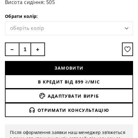
Вага, кг: 7.95
Висота сидіння: 505
Обрати колір:
оберіть колір
−
+
ЗАМОВИТИ
В КРЕДИТ ВІД
899
₴/МІС
АДАПТУВАТИ ВИРІБ
ОТРИМАТИ КОНСУЛЬТАЦІЮ
Після оформлення заявки наш менеджер зв’яжеться