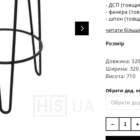
- ДСП (товщи
- фанера (то
- шпон (товщ
читати більше
Розмір
Довжина: 32
Ширина: 320
Висота: 710
Обрати дод. о
Обрати дод
−
+