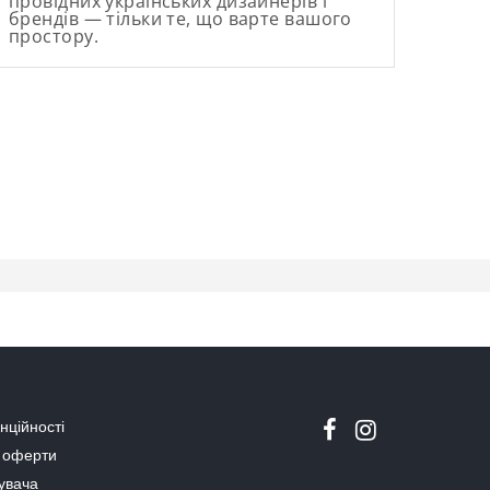
провідних українських дизайнерів і
брендів — тільки те, що варте вашого
простору.
нційності
ї оферти
тувача