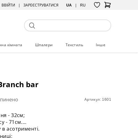
ВВІЙТИ
ЗАРЕЄСТРУВАТИСЯ
UA
RU
нна кімната
Шпалери
Текстиль
Інше
Branch bar
упинено
Артикул: 1601
ня - 32см;
у - 71см.
у в асотрименті.
ьниці: