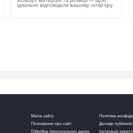
кольорі, матеріалі та розмірі — щоб
ідеально відповідали вашому інтер’єру.
Мапа сайту
Політика конфіде
Положення про сайт
Договір публічно
Обробка персональних даних
Інструкція корис