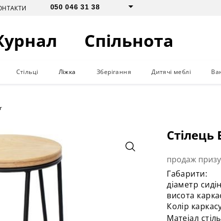
050 046 31 38
ОНТАКТИ
Журнал
Спільнота
Стільці
Ліжка
Зберігання
Дитячі меблі
Ва
r
Стілець 
продаж приз
Габарити:
діаметр сидін
висота каркас
Колір каркас
Матеіал стіл