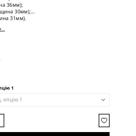
на 36мм);
вщина 30мм);
ина 31мм).
...
0
пцію 1
. опцію 1