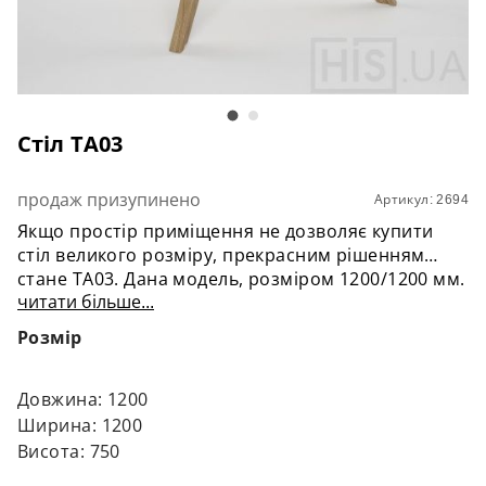
Стіл TA03
продаж призупинено
Артикул: 2694
Якщо простір приміщення не дозволяє купити
стіл великого розміру, прекрасним рішенням
стане ТА03. Дана модель, розміром 1200/1200 мм.
читати більше...
підкорить Вас лаконічним дизайном,
витонченими формами і м'якими лініями. ТА03
Розмір
неодмінно слід купити тим, хто високо цінує
комфорт і стиль.
Довжина: 1200
Ширина: 1200
Висота: 750