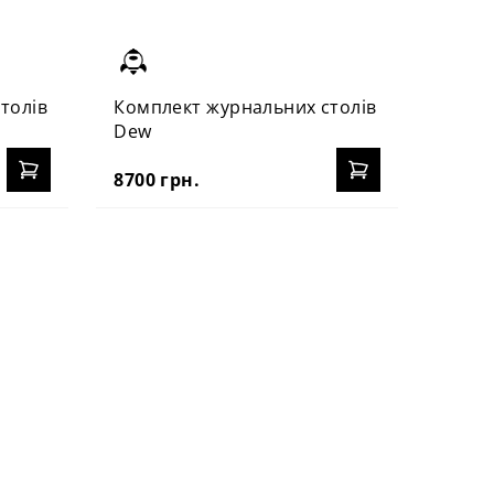
толів
Комплект журнальних столів
Журна
Dew
7735 
8700 грн.