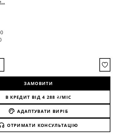
...
нови: поліуретановий фарбований МДФ
см
00
0
ЗАМОВИТИ
В КРЕДИТ ВІД
4 288
₴/МІС
АДАПТУВАТИ ВИРІБ
ОТРИМАТИ КОНСУЛЬТАЦІЮ