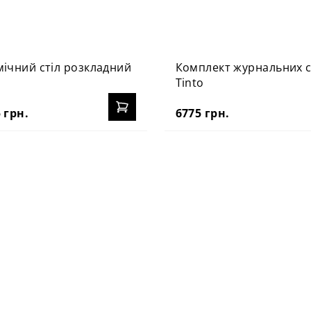
ічний стіл розкладний
Комплект журнальних с
p
Tinto
 грн.
6775 грн.