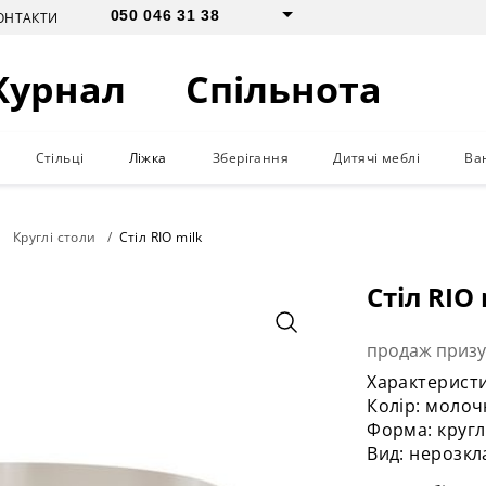
050 046 31 38
ОНТАКТИ
Журнал
Спільнота
Стільці
Ліжка
Зберігання
Дитячі меблі
Ва
Круглі столи
Стіл RIO milk
Стіл RIO 
продаж приз
Характеристи
Колір: моло
Форма: кругл
Вид: нерозкл
Матеріал сті