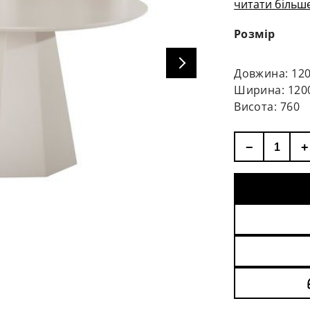
читати більше
Матеріал ос
Діаметр: 120
Розмір
Висота: 76см
Вага: 48кг
Довжина: 12
Ширина: 120
Висота: 760
−
+