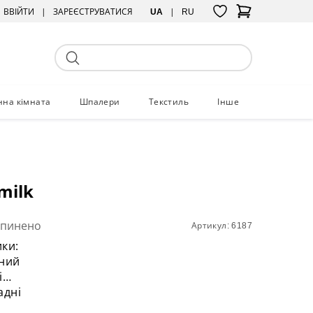
ВВІЙТИ
ЗАРЕЄСТРУВАТИСЯ
UA
RU
нна кімната
Шпалери
Текстиль
Інше
milk
упинено
Артикул: 6187
ки:
чний
і
адні
льниці: поліуретановий фарбований МДФ