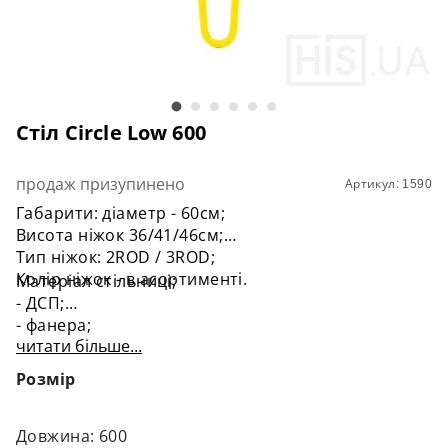
Стіл Circle Low 600
продаж призупинено
Артикул: 1590
Габарити: діаметр - 60см;
Висота ніжок 36/41/46см;
Тип ніжок: 2ROD / 3ROD;
Колір ніжок - в асортименті.
Матеріал стільниці;
- ДСП;
- фанера;
читати більше...
- шпон.
Розмір
Довжина: 600