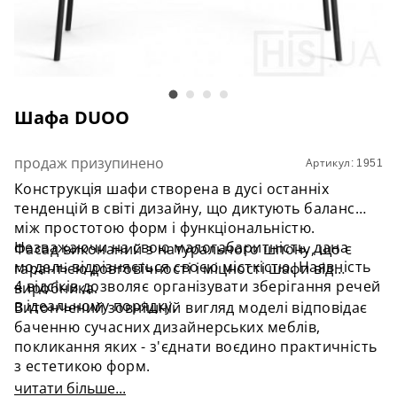
Шафа DUOO
продаж призупинено
Артикул: 1951
Конструкція шафи створена в дусі останніх
тенденцій в світі дизайну, що диктують баланс
між простотою форм і функціональністю.
Незважаючи на свою малогабаритність, дана
Фасад виконаний з натурального шпону, що є
модель відрізняється своєю місткістю. Наявність
гарантією довговічності і міцності шафи від
4 відсіків дозволяє організувати зберігання речей
виробника.
в ідеальному порядку.
Витончений зовнішній вигляд моделі відповідає
баченню сучасних дизайнерських меблів,
покликання яких - з'єднати воєдино практичність
з естетикою форм.
читати більше...