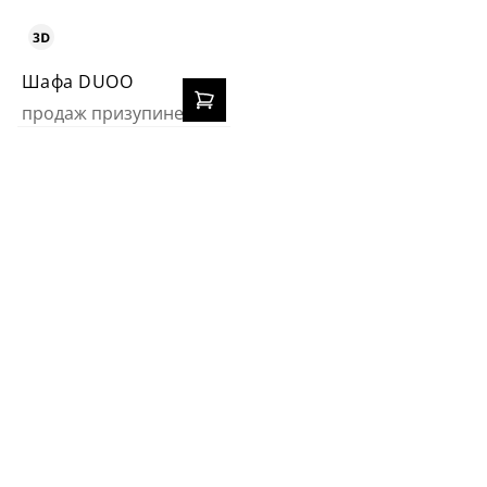
Шафа DUOO
продаж призупинено