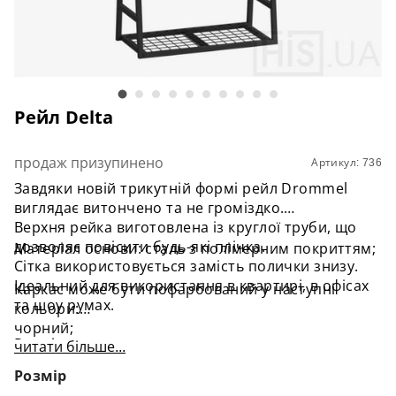
Рейл Delta
продаж призупинено
Артикул: 736
Завдяки новій трикутній формі рейл Drommel
виглядає витончено та не громіздко.
​Верхня рейка виготовлена із круглої труби, що
дозволяє повісити будь-які плічка.
​Матеріал основи: сталь з полімерним покриттям;
Сітка використовується замість полички знизу.
Ідеальний для використання в квартирі, в офісах
Каркас може бути пофарбований у наступні
та шоу румах.
кольори:
чорний;
Розмір:
читати більше...
білий;
маленький: 1600х800х370мм;
Розмір
​великий : 1600х1110х370мм