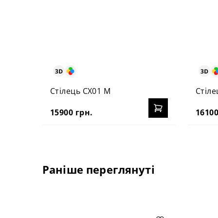
Стілець CX01 M
Стіле
15900 грн.
16100
Раніше переглянуті