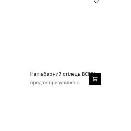
Напівбарний стілець BCE01
продаж призупинено