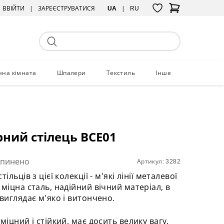
ВВІЙТИ
ЗАРЕЄСТРУВАТИСЯ
UA
RU
нна кімната
Шпалери
Текстиль
Інше
ний стілець BCE01
упинено
Артикул: 3282
ільців з цієї колекції - м'які лінії металевої
 міцна сталь, надійний вічний матеріал, в
 виглядає м'яко і витончено.
міцний і стійкий, має досить велику вагу.