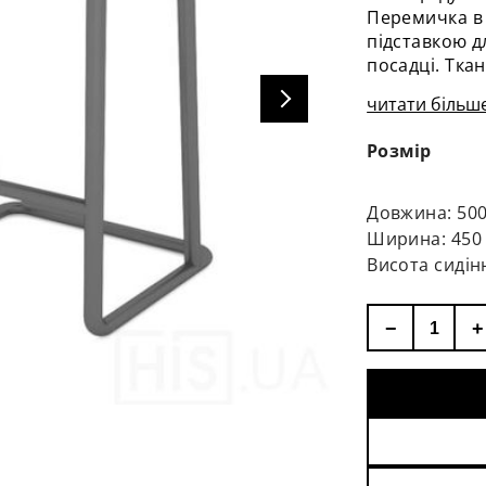
Перемичка в 
підставкою д
посадці. Ткан
тканини можн
читати більше
Розмір
Довжина: 50
Ширина: 450
Висота сидін
−
+