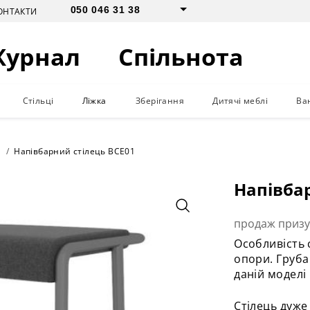
050 046 31 38
ОНТАКТИ
Журнал
Спільнота
Стільці
Ліжка
Зберігання
Дитячі меблі
Ва
Напівбарний стілець BCE01
Напівбар
продаж приз
Особливість ст
опори. Груба
даній моделі
Стілець дуже 