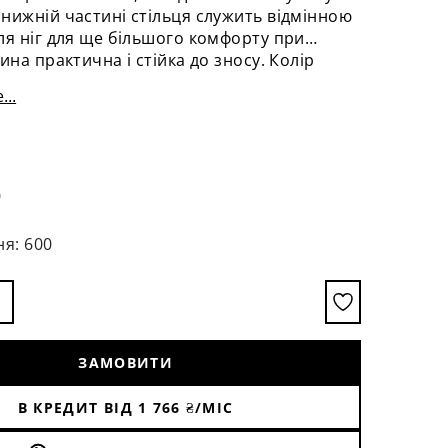
нижній частині стільця служить відмінною
ля ніг для ще більшого комфорту при
ина практична і стійка до зносу. Колір
а вибрати індивідуально.
...
0
ня: 600
ЗАМОВИТИ
В КРЕДИТ ВІД
1 766
₴/МІС