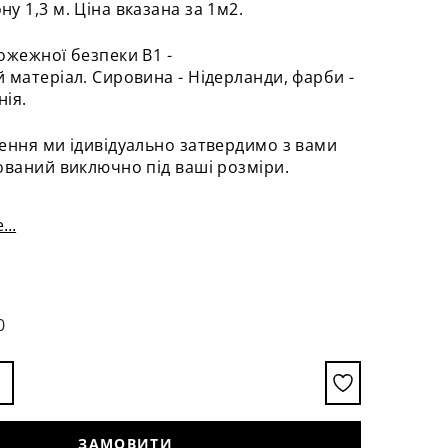
у 1,3 м. Ціна вказана за 1м2.
ожежної безпеки B1 -
 матеріал. Сировина - Нідерланди, фарби -
ія.
ення ми ідивідуально затвердимо з вами
ований виключно під ваші розміри.
...
0
ЗАМОВИТИ