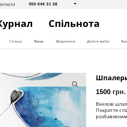
050 046 31 38
ОНТАКТИ
Журнал
Спільнота
Стільці
Ліжка
Зберігання
Дитячі меблі
Ва
и
Шпалери
1500
грн.
Вінілові шпа
Покриття сті
розбавленим