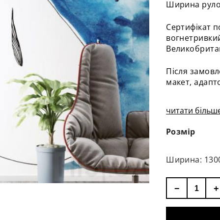
Ширина рулон
Сертифікат п
вогнетривкий
Великобритан
Після замовл
макет, адапт
читати більше
Розмір
Ширина: 130
−
+