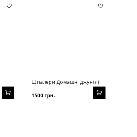
Шпалери Домашні джунглі
Шпале
1500 грн.
1500 