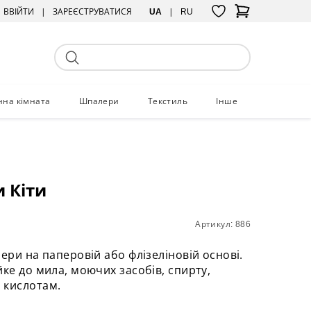
ВВІЙТИ
ЗАРЕЄСТРУВАТИСЯ
UA
RU
нна кімната
Шпалери
Текстиль
Інше
 Кіти
Артикул: 886
лери на паперовій або флізеліновій основі.
йке до мила, моючих засобів, спирту,
 кислотам.