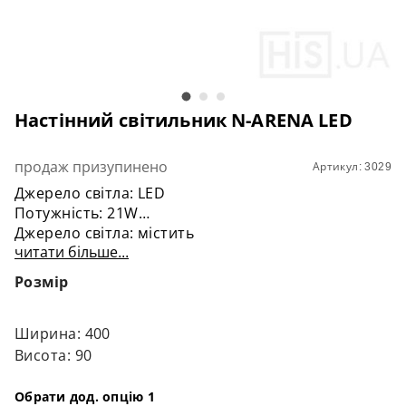
Настінний світильник N-ARENA LED
продаж призупинено
Артикул: 3029
Джерело світла: LED
Потужність: 21W
Джерело світла: містить
читати більше...
Ступінь захисту: IP44
Матеріал: лакована сталь, PMMA
Розмір
Ширина: 400
Висота: 90
Обрати дод. опцію 1