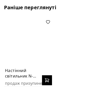
Раніше переглянуті
Настінний
світильник N-
ARENA LED
продаж призупинено