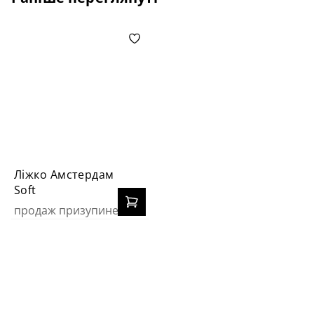
Ліжко Амстердам
Soft
продаж призупинено