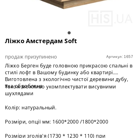
Ліжко Амстердам Soft
продаж призупинено
Артикул: 1657
Ліжко Берген буде головною прикрасою спальні в
стилі лофт в Вашому будинку або квартирі.
Виготовлена з экологічно чистої деревини дубу,
яка оброблена
Також можливо укомплектувати висувними
шухлядами
Колір: натуральный.
Розміри, опції мм: 1600*2000 /1800*2000
Розміри зголів'я (1730 * 1230 * 110) при