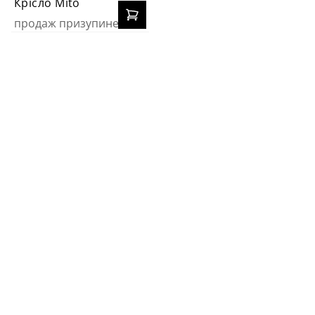
Крісло Mito
продаж призупинено