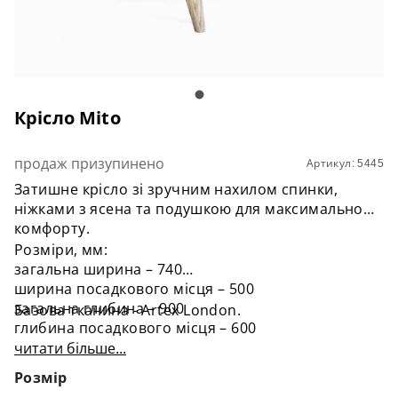
Крісло Mito
продаж призупинено
Артикул: 5445
Затишне крісло зі зручним нахилом спинки,
ніжками з ясена та подушкою для максимального
комфорту.
Розміри, мм:
загальна ширина – 740
ширина посадкового місця – 500
загальна глибина – 900
Базова тканина - Artex London.
глибина посадкового місця – 600
висота посадки – 450
читати більше...
Розмір