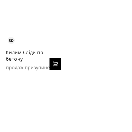
Килим Сліди по
бетону
продаж призупинено