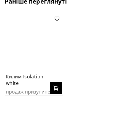
Раніше переглянуті
Килим Isolation
white
продаж призупинено