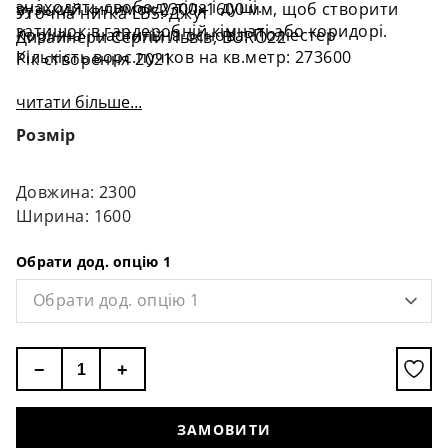
знаходять свободу тіла і душі.
вузький килимок 2300х1600 мм, щоб створити
Уточна нитка LBS: Джут
затишок в гардеробній кімнаті або коридорі.
Корінна і настильна основа: Поліестер
Дизайнери Сергій Львів, BURO22
Кількість ворс.пучков на кв.метр: 273600
Рік створення 2021
читати більше...
Розмір
Довжина: 2300
Ширина: 1600
Обрати дод. опцію 1
Обрати дод. опцію 1
−
+
ЗАМОВИТИ