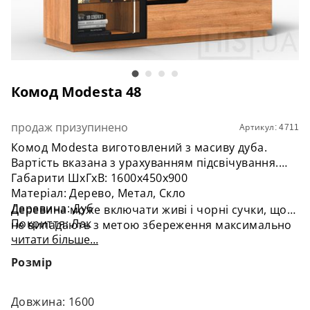
Комод Modesta 48
продаж призупинено
Артикул: 4711
Комод Modesta виготовлений з масиву дуба.
Вартість вказана з урахуванням підсвічування.
Габарити ШхГхВ: 1600х450х900
Матеріал: Дерево, Метал, Скло
Деревина: Дуб
Деревина може включати живі і чорні сучки, що
Покриття: Лак
не випадають з метою збереження максимально
читати більше...
природного вигляду. Тон може відрізнятися, так
як підібрати ідентичний колір двох різних
Розмір
заготовок неможливо.
Довжина: 1600