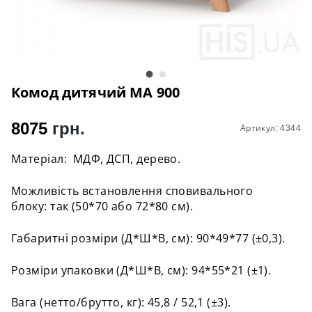
Комод дитячий MA 900
8075
грн.
Артикул: 4344
Матеріал: МДФ, ДСП, дерево.
Можливість встановлення сповивального
блоку: так (50*70 або 72*80 см).
Габаритні розміри (Д*Ш*В, см): 90*49*77 (±0,3).
Розміри упаковки (Д*Ш*В, см): 94*55*21 (±1).
Вага (нетто/брутто, кг): 45,8 / 52,1 (±3).