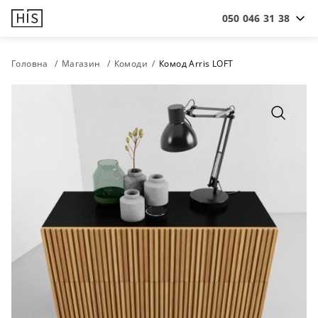
050 046 31 38
Головна
Магазин
Комоди
Комод Arris LOFT