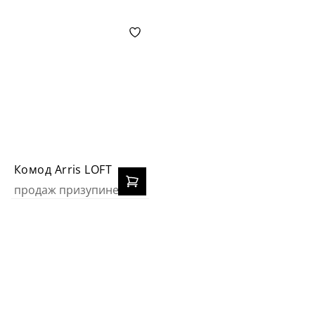
Комод Arris LOFT
продаж призупинено